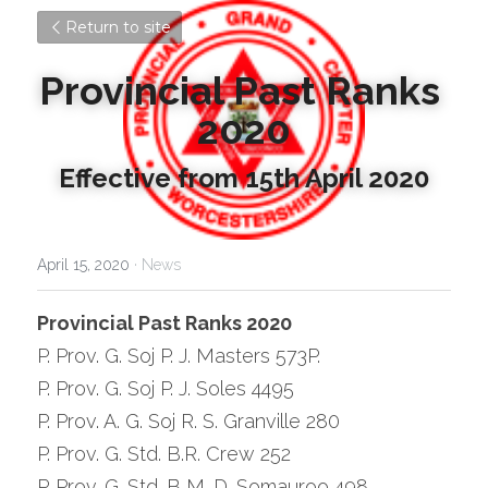
Return to site
Provincial Past Ranks 
2020
Effective from 15th April 2020
April 15, 2020
·
News
Provincial Past Ranks 2020
P. Prov. G. Soj P. J. Masters 573P.
P. Prov. G. Soj P. J. Soles 4495
P. Prov. A. G. Soj R. S. Granville 280
P. Prov. G. Std. B.R. Crew 252
P. Prov. G. Std. B M. D. Somauroo 498